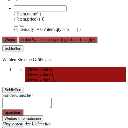
{{item.name}}
{{item.price}} €
{{ item.qty != 0 ? item.qty + 'x' : '' }}
Weiter
in den Warenkorb legen
{{ getGrandTotal()}}
€
Schließen
Wählen Sie eine Größe aus:
{{level.label}}
{{level.value}}
{{level.valuelp}}
Schließen
Sonderwünsche?
Speichern
Weitere Informationen
Shopsystem des Liefer.club