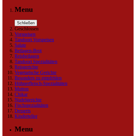
Menu
Schließen
Geschlossen
Vorspeisen
Tandoori Vorspeisen
Salate
Beilagen-Brot
Reisbeilagen
Tandoori Spezialitäten
Reisgerichte
Vegetarische Gerichte
Besonders zu empfehlen
Hühnerfleisch-Spezialitäten
Mutton
Chikar
Nudelgerichte
Fischspezialitäten
Desserts
Kinderteller
Menu