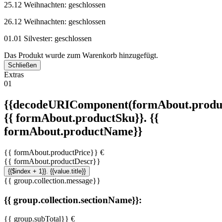
25.12 Weihnachten: geschlossen
26.12 Weihnachten: geschlossen
01.01 Silvester: geschlossen
Das Produkt wurde zum Warenkorb hinzugefügt.
Schließen
Extras
01
{{decodeURIComponent(formAbout.produc
{{ formAbout.productSku}}. {{
formAbout.productName}}
{{ formAbout.productPrice}} €
{{ formAbout.productDescr}}
{{$index + 1}}. {{value.title}}
{{ group.collection.message}}
{{ group.collection.sectionName}}:
{{ group.subTotal}} €