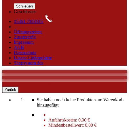
Schließen
Geschlossen
05361 7003185
Öffnungszeiten
Zusatzstoffe
Impressum
AGB
Datenschutz
Unsere Liefergebiete
Shopsystem des
0
Warenkorb
Zurück
Sie haben noch keine Produkte zum Warenkorb
hinzugefügt.
Anfahrtskosten:
0,00 €
Mindestbestellwert:
0,00 €