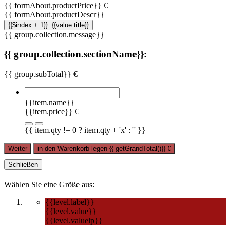
{{ formAbout.productPrice}} €
{{ formAbout.productDescr}}
{{$index + 1}}. {{value.title}}
{{ group.collection.message}}
{{ group.collection.sectionName}}:
{{ group.subTotal}} €
{{item.name}}
{{item.price}} €
{{ item.qty != 0 ? item.qty + 'x' : '' }}
Weiter
in den Warenkorb legen
{{ getGrandTotal()}}
€
Schließen
Wählen Sie eine Größe aus:
{{level.label}}
{{level.value}}
{{level.valuelp}}