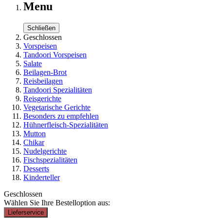
Menu
Schließen
Geschlossen
Vorspeisen
Tandoori Vorspeisen
Salate
Beilagen-Brot
Reisbeilagen
Tandoori Spezialitäten
Reisgerichte
Vegetarische Gerichte
Besonders zu empfehlen
Hühnerfleisch-Spezialitäten
Mutton
Chikar
Nudelgerichte
Fischspezialitäten
Desserts
Kinderteller
Geschlossen
Wählen Sie Ihre Bestelloption aus:
Lieferservice