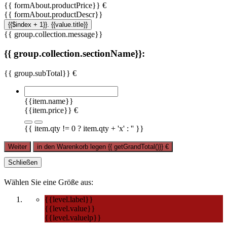
{{ formAbout.productPrice}} €
{{ formAbout.productDescr}}
{{$index + 1}}. {{value.title}}
{{ group.collection.message}}
{{ group.collection.sectionName}}:
{{ group.subTotal}} €
{{item.name}}
{{item.price}} €
{{ item.qty != 0 ? item.qty + 'x' : '' }}
Weiter
in den Warenkorb legen
{{ getGrandTotal()}}
€
Schließen
Wählen Sie eine Größe aus:
{{level.label}}
{{level.value}}
{{level.valuelp}}