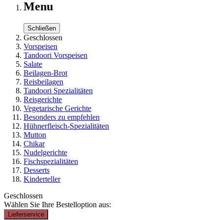
Menu
Schließen
Geschlossen
Vorspeisen
Tandoori Vorspeisen
Salate
Beilagen-Brot
Reisbeilagen
Tandoori Spezialitäten
Reisgerichte
Vegetarische Gerichte
Besonders zu empfehlen
Hühnerfleisch-Spezialitäten
Mutton
Chikar
Nudelgerichte
Fischspezialitäten
Desserts
Kinderteller
Geschlossen
Wählen Sie Ihre Bestelloption aus:
Lieferservice