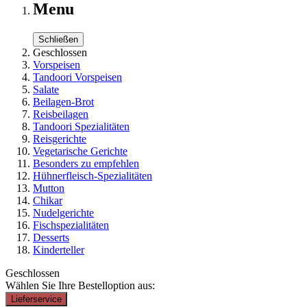
Menu
Schließen
Geschlossen
Vorspeisen
Tandoori Vorspeisen
Salate
Beilagen-Brot
Reisbeilagen
Tandoori Spezialitäten
Reisgerichte
Vegetarische Gerichte
Besonders zu empfehlen
Hühnerfleisch-Spezialitäten
Mutton
Chikar
Nudelgerichte
Fischspezialitäten
Desserts
Kinderteller
Geschlossen
Wählen Sie Ihre Bestelloption aus:
Lieferservice