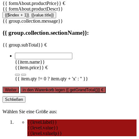
{{ formAbout.productPrice}} €
{{ formAbout.productDescr}}
{{$index + 1}}. {{value.title}}
{{ group.collection.message}}
{{ group.collection.sectionName}}:
{{ group.subTotal}} €
{{item.name}}
{{item.price}} €
{{ item.qty != 0 ? item.qty + 'x' : '' }}
Weiter
in den Warenkorb legen
{{ getGrandTotal()}}
€
Schließen
Wählen Sie eine Größe aus:
{{level.label}}
{{level.value}}
{{level.valuelp}}